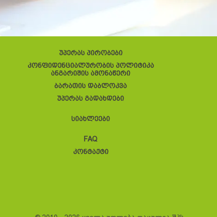
უპერას პირობები
კონფიდენციალურობის პოლიტიკა
ანგარიშის ამონაწერი
ბარათის დაბლოკვა
უპერას გადახდები
სიახლეები
FAQ
კონტაქტი