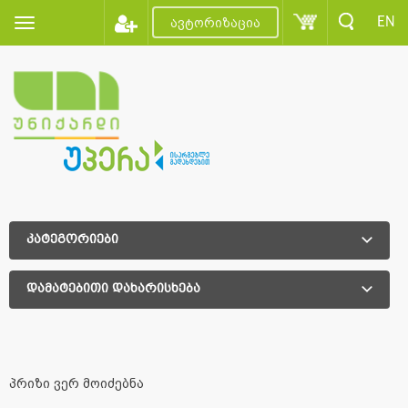
EN
ავტორიზაცია
კატეგორიები
დამატებითი დახარისხება
დამატებითი დახარისხება
პრიზი ვერ მოიძებნა