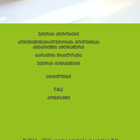
უპერას პირობები
კონფიდენციალურობის პოლიტიკა
ანგარიშის ამონაწერი
ბარათის დაბლოკვა
უპერას გადახდები
სიახლეები
FAQ
კონტაქტი