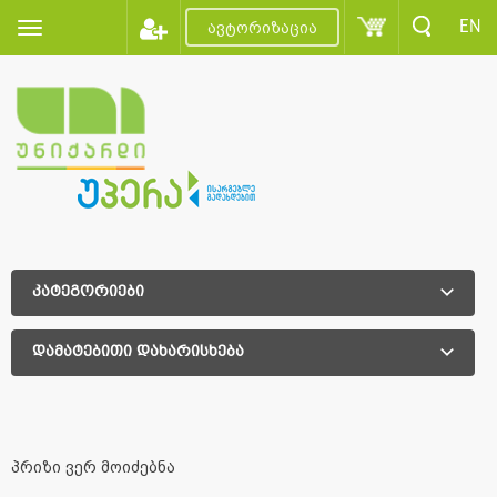
EN
ავტორიზაცია
კატეგორიები
დამატებითი დახარისხება
დამატებითი დახარისხება
პრიზი ვერ მოიძებნა