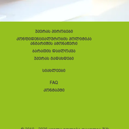
უპერას პირობები
კონფიდენციალურობის პოლიტიკა
ანგარიშის ამონაწერი
ბარათის დაბლოკვა
უპერას გადახდები
სიახლეები
FAQ
კონტაქტი