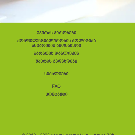
უპერას პირობები
კონფიდენციალურობის პოლიტიკა
ანგარიშის ამონაწერი
ბარათის დაბლოკვა
უპერას გადახდები
სიახლეები
FAQ
კონტაქტი