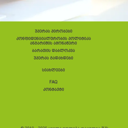
უპერას პირობები
კონფიდენციალურობის პოლიტიკა
ანგარიშის ამონაწერი
ბარათის დაბლოკვა
უპერას გადახდები
სიახლეები
FAQ
კონტაქტი