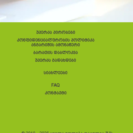
უპერას პირობები
კონფიდენციალურობის პოლიტიკა
ანგარიშის ამონაწერი
ბარათის დაბლოკვა
უპერას გადახდები
სიახლეები
FAQ
კონტაქტი