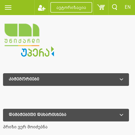
EN
ავტორიზაცია
კატეგორიები
დამატებითი დახარისხება
დამატებითი დახარისხება
პრიზი ვერ მოიძებნა