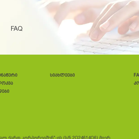
FAQ
ონაწერი
სიახლეები
F
ლოკვა
კ
დები
სალ ქარდ კორპორეიშენ"-ის (ს/ნ 2O24614O6) მიერ