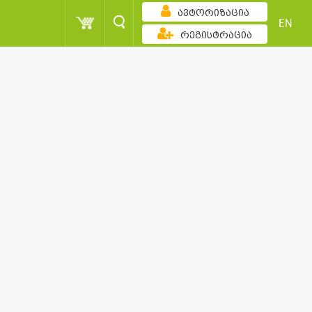
ავტორიზაცია
EN
რეგისტრაცია
ზრდადობით
ქულა
მომხმარებელი
სორტირება
ქულა
მომხმარებელი