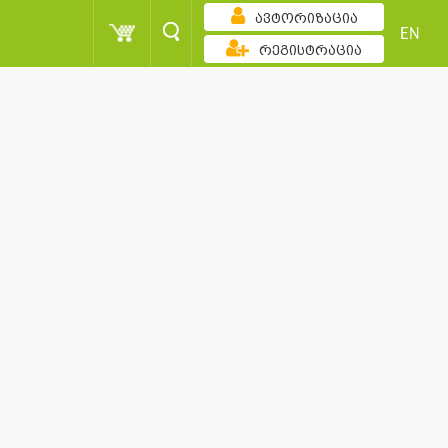
ავტორიზაცია
EN
რეგისტრაცია
ზრდადობით
ქულა
მომხმარებელი
სორტირება
ქულა
მომხმარებელი