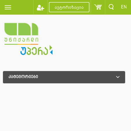
EN
ავტორიზაცია
კატეგორიები
დამატებითი დახარისხება
დამატებითი დახარისხება