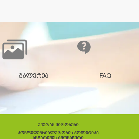
გალერეა
FAQ
უპერას პირობები
კონფიდენციალურობის პოლიტიკა
ანგარიშის ამონაწერი