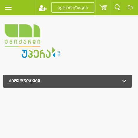
EN
ავტორიზაცია
კატეგორიები
დამატებითი დახარისხება
დამატებითი დახარისხება