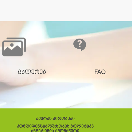
გალერეა
FAQ
უპერას პირობები
კონფიდენციალურობის პოლიტიკა
ანგარიშის ამონაწერი