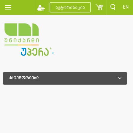
EN
ავტორიზაცია
კატეგორიები
დამატებითი დახარისხება
დამატებითი დახარისხება