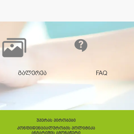
გალერეა
FAQ
უპერას პირობები
კონფიდენციალურობის პოლიტიკა
ანგარიშის ამონაწერი