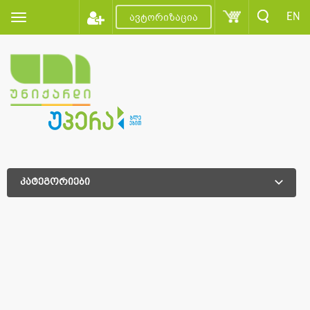
EN
ავტორიზაცია
კატეგორიები
დამატებითი დახარისხება
დამატებითი დახარისხება