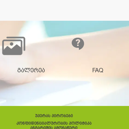
გალერეა
FAQ
უპერას პირობები
კონფიდენციალურობის პოლიტიკა
ანგარიშის ამონაწერი