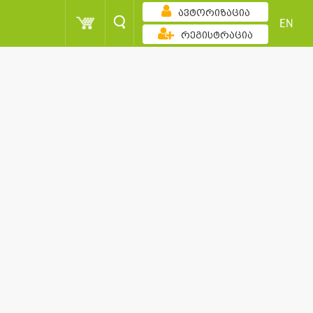
ავტორიზაცია
EN
რეგისტრაცია
ზრდადობით
ქულა
მომხმარებელი
სორტირება
ქულა
მომხმარებელი