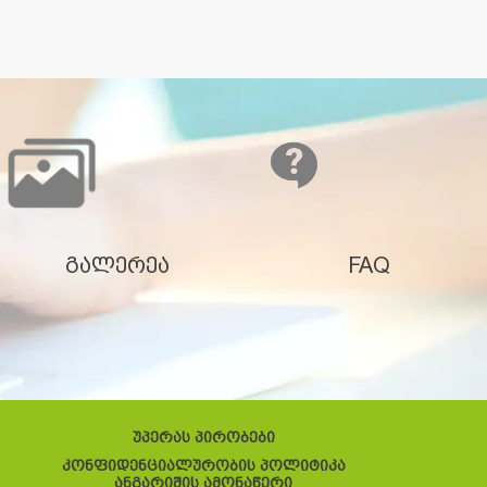
გალერეა
FAQ
უპერას პირობები
კონფიდენციალურობის პოლიტიკა
ანგარიშის ამონაწერი