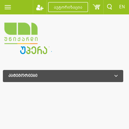
EN
ავტორიზაცია
კატეგორიები
დამატებითი დახარისხება
დამატებითი დახარისხება