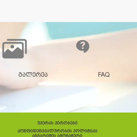
გალერეა
FAQ
უპერას პირობები
კონფიდენციალურობის პოლიტიკა
ანგარიშის ამონაწერი