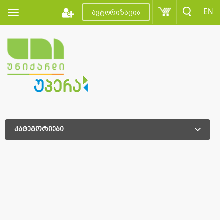
EN
ავტორიზაცია
კატეგორიები
დამატებითი დახარისხება
დამატებითი დახარისხება