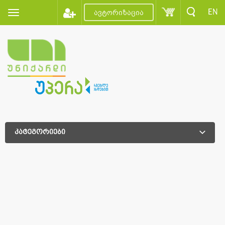
EN
ავტორიზაცია
კატეგორიები
დამატებითი დახარისხება
დამატებითი დახარისხება