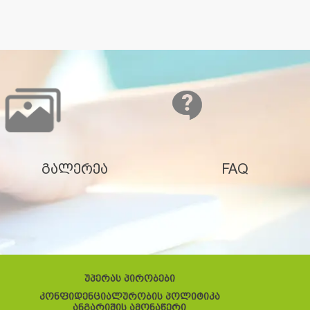
გალერეა
FAQ
უპერას პირობები
კონფიდენციალურობის პოლიტიკა
ანგარიშის ამონაწერი