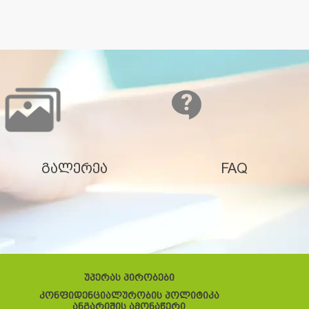
გალერეა
FAQ
უპერას პირობები
კონფიდენციალურობის პოლიტიკა
ანგარიშის ამონაწერი