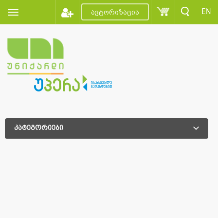
EN
ავტორიზაცია
კატეგორიები
დამატებითი დახარისხება
დამატებითი დახარისხება