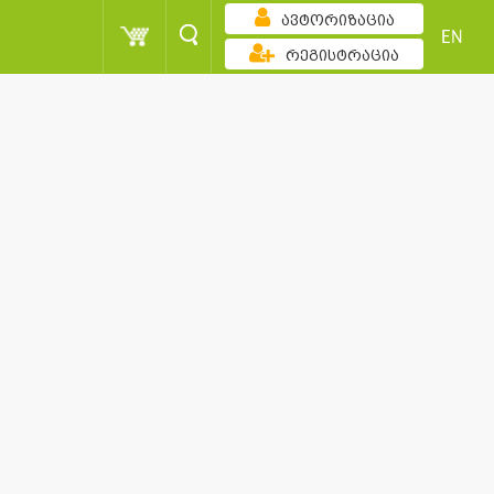
ავტორიზაცია
EN
რეგისტრაცია
ზრდადობით
ქულა
მომხმარებელი
სორტირება
ქულა
მომხმარებელი