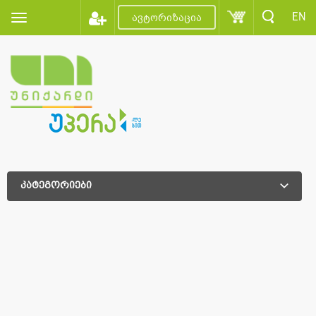
EN
ავტორიზაცია
კატეგორიები
დამატებითი დახარისხება
დამატებითი დახარისხება