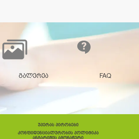
გალერეა
FAQ
უპერას პირობები
კონფიდენციალურობის პოლიტიკა
ანგარიშის ამონაწერი