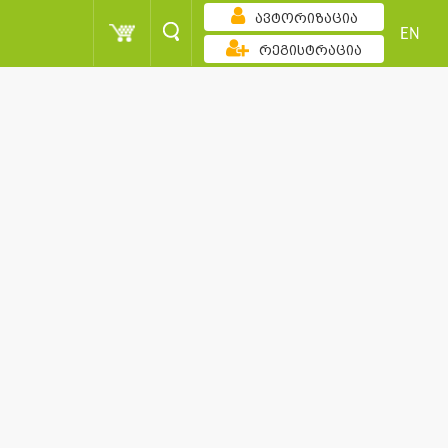
ავტორიზაცია
EN
რეგისტრაცია
ზრდადობით
ქულა
მომხმარებელი
სორტირება
ქულა
მომხმარებელი