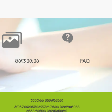
გალერეა
FAQ
უპერას პირობები
კონფიდენციალურობის პოლიტიკა
ანგარიშის ამონაწერი