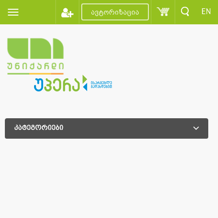
EN
ავტორიზაცია
კატეგორიები
დამატებითი დახარისხება
დამატებითი დახარისხება