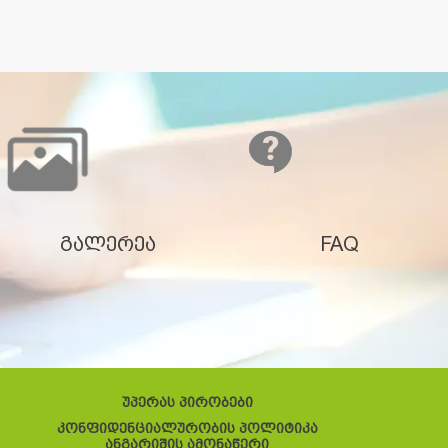
გალერეა
FAQ
უპერას პირობები
კონფიდენციალურობის პოლიტიკა
ანგარიშის ამონაწერი