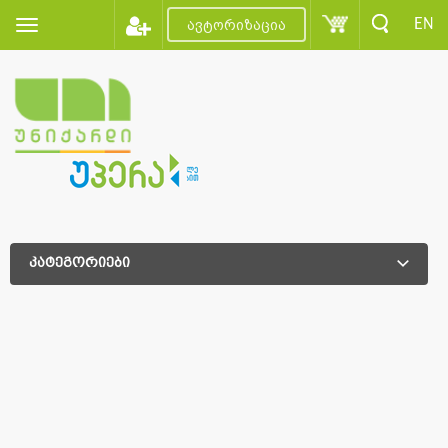
EN
ავტორიზაცია
კატეგორიები
დამატებითი დახარისხება
დამატებითი დახარისხება