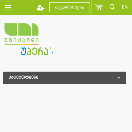
EN
ავტორიზაცია
კატეგორიები
დამატებითი დახარისხება
დამატებითი დახარისხება