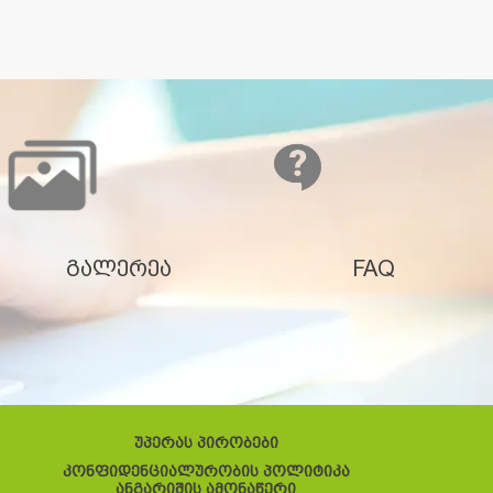
გალერეა
FAQ
უპერას პირობები
კონფიდენციალურობის პოლიტიკა
ანგარიშის ამონაწერი