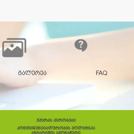
გალერეა
FAQ
უპერას პირობები
კონფიდენციალურობის პოლიტიკა
ანგარიშის ამონაწერი