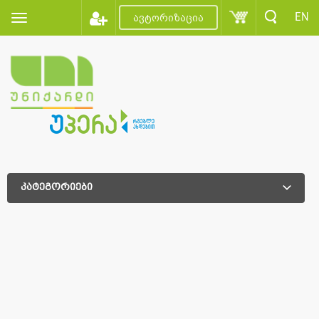
EN
ავტორიზაცია
კატეგორიები
დამატებითი დახარისხება
დამატებითი დახარისხება