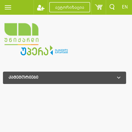
EN
ავტორიზაცია
კატეგორიები
დამატებითი დახარისხება
დამატებითი დახარისხება