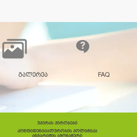
გალერეა
FAQ
უპერას პირობები
კონფიდენციალურობის პოლიტიკა
ანგარიშის ამონაწერი