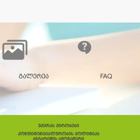
გალერეა
FAQ
უპერას პირობები
კონფიდენციალურობის პოლიტიკა
ანგარიშის ამონაწერი