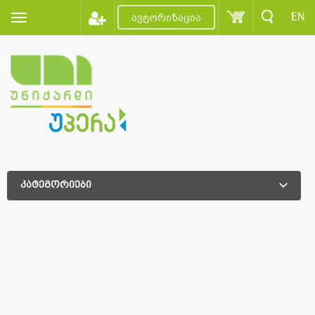
EN
ავტორიზაცია
კატეგორიები
დამატებითი დახარისხება
დამატებითი დახარისხება