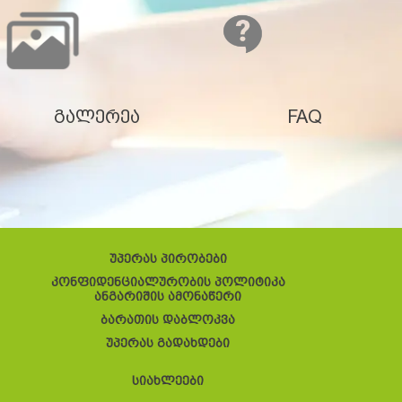
გალერეა
FAQ
უპერას პირობები
კონფიდენციალურობის პოლიტიკა
ანგარიშის ამონაწერი
ბარათის დაბლოკვა
უპერას გადახდები
სიახლეები