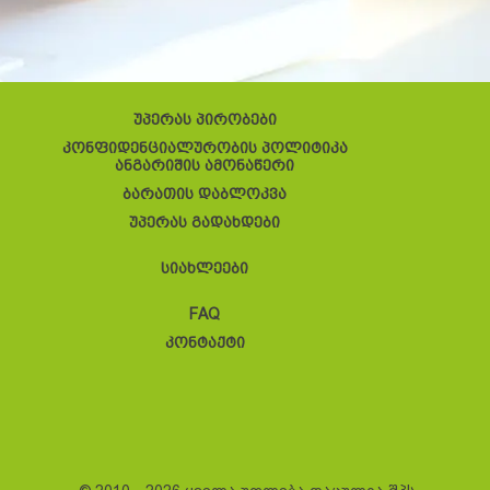
უპერას პირობები
კონფიდენციალურობის პოლიტიკა
ანგარიშის ამონაწერი
ბარათის დაბლოკვა
უპერას გადახდები
სიახლეები
FAQ
კონტაქტი