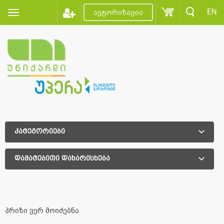
EN
ავტორიზაცია
კატეგორიები
დამატებითი დახარისხება
დამატებითი დახარისხება
პრიზი ვერ მოიძებნა