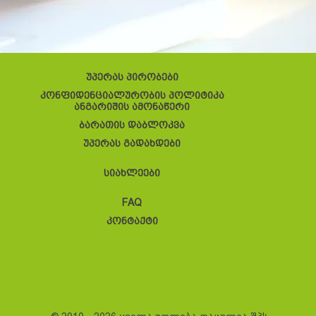
უპერას პირობები
კონფიდენციალურობის პოლიტიკა
ანგარიშის ამონაწერი
ბარათის დაბლოკვა
უპერას გადახდები
სიახლეები
FAQ
კონტაქტი