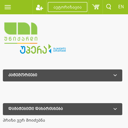
EN
ავტორიზაცია
კატეგორიები
დამატებითი დახარისხება
დამატებითი დახარისხება
პრიზი ვერ მოიძებნა