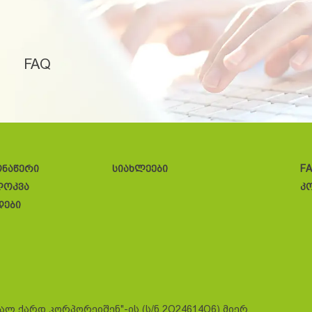
FAQ
ონაწერი
სიახლეები
F
ლოკვა
კ
დები
სალ ქარდ კორპორეიშენ"-ის (ს/ნ 2O24614O6) მიერ