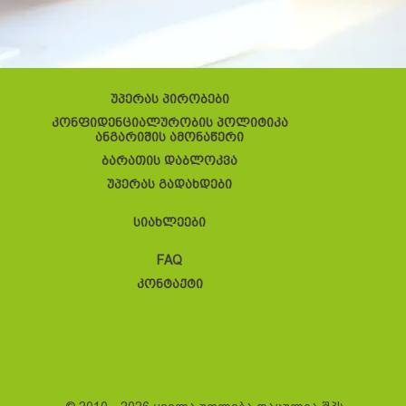
უპერას პირობები
კონფიდენციალურობის პოლიტიკა
ანგარიშის ამონაწერი
ბარათის დაბლოკვა
უპერას გადახდები
სიახლეები
FAQ
კონტაქტი