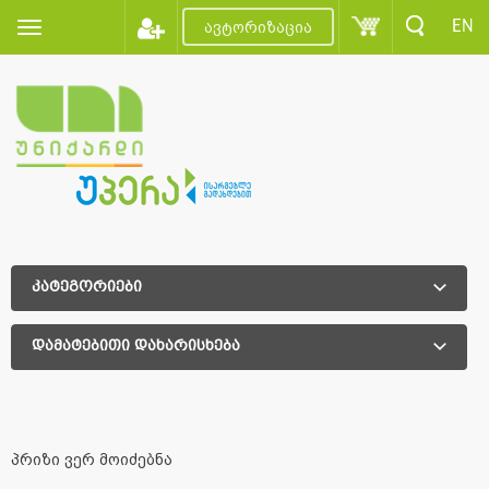
EN
ავტორიზაცია
კატეგორიები
დამატებითი დახარისხება
დამატებითი დახარისხება
პრიზი ვერ მოიძებნა