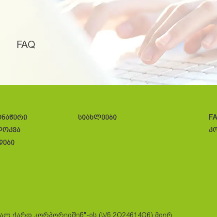
FAQ
ონაწერი
სიახლეები
F
ლოკვა
კ
დები
სალ ქარდ კორპორეიშენ"-ის (ს/ნ 2O24614O6) მიერ