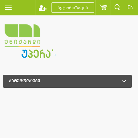
EN
ავტორიზაცია
კატეგორიები
დამატებითი დახარისხება
დამატებითი დახარისხება