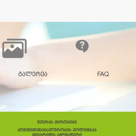
გალერეა
FAQ
უპერას პირობები
კონფიდენციალურობის პოლიტიკა
ანგარიშის ამონაწერი