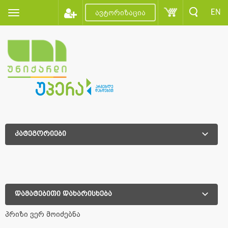
EN
ავტორიზაცია
კატეგორიები
დამატებითი დახარისხება
დამატებითი დახარისხება
პრიზი ვერ მოიძებნა