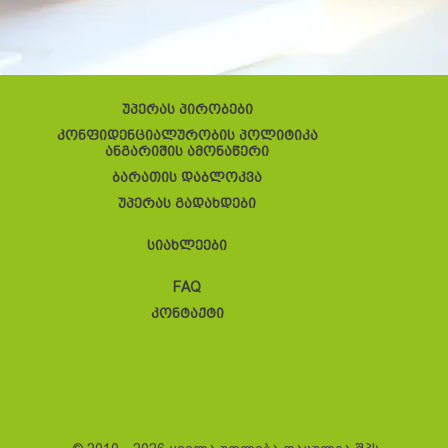
უპერას პირობები
კონფიდენციალურობის პოლიტიკა
ანგარიშის ამონაწერი
ბარათის დაბლოკვა
უპერას გადახდები
სიახლეები
FAQ
კონტაქტი