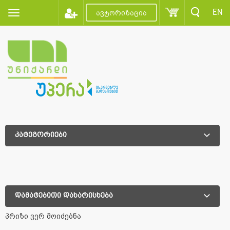
EN
ავტორიზაცია
კატეგორიები
დამატებითი დახარისხება
დამატებითი დახარისხება
პრიზი ვერ მოიძებნა