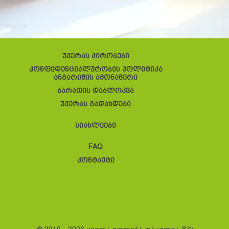
უპერას პირობები
კონფიდენციალურობის პოლიტიკა
ანგარიშის ამონაწერი
ბარათის დაბლოკვა
უპერას გადახდები
სიახლეები
FAQ
კონტაქტი