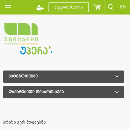
EN
ავტორიზაცია
კატეგორიები
დამატებითი დახარისხება
დამატებითი დახარისხება
პრიზი ვერ მოიძებნა