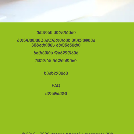
უპერას პირობები
კონფიდენციალურობის პოლიტიკა
ანგარიშის ამონაწერი
ბარათის დაბლოკვა
უპერას გადახდები
სიახლეები
FAQ
კონტაქტი