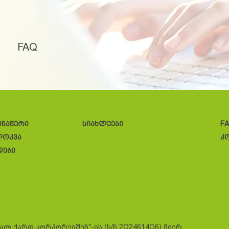
FAQ
ონაწერი
სიახლეები
F
ლოკვა
კ
დები
სალ ქარდ კორპორეიშენ"-ის (ს/ნ 2O24614O6) მიერ