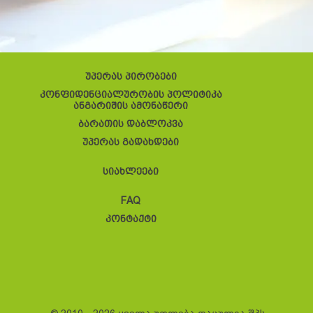
უპერას პირობები
კონფიდენციალურობის პოლიტიკა
ანგარიშის ამონაწერი
ბარათის დაბლოკვა
უპერას გადახდები
სიახლეები
FAQ
კონტაქტი