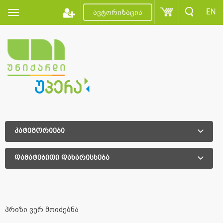
EN
ავტორიზაცია
კატეგორიები
დამატებითი დახარისხება
დამატებითი დახარისხება
პრიზი ვერ მოიძებნა