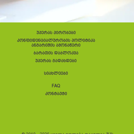
უპერას პირობები
კონფიდენციალურობის პოლიტიკა
ანგარიშის ამონაწერი
ბარათის დაბლოკვა
უპერას გადახდები
სიახლეები
FAQ
კონტაქტი