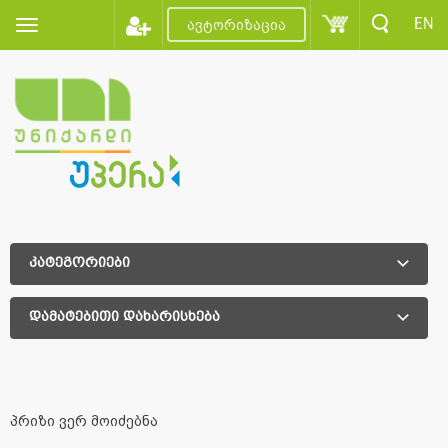
EN
ავტორიზაცია
კატეგორიები
დამატებითი დახარისხება
დამატებითი დახარისხება
პრიზი ვერ მოიძებნა