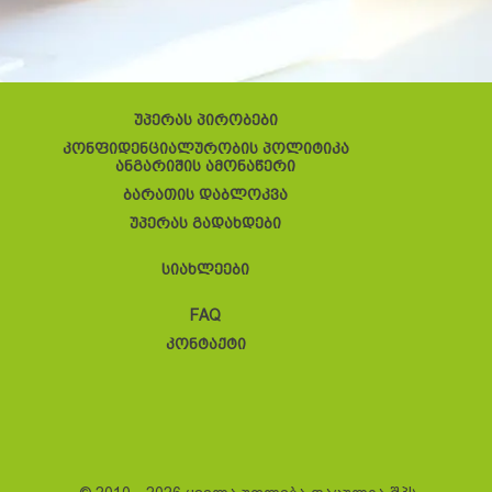
უპერას პირობები
კონფიდენციალურობის პოლიტიკა
ანგარიშის ამონაწერი
ბარათის დაბლოკვა
უპერას გადახდები
სიახლეები
FAQ
კონტაქტი