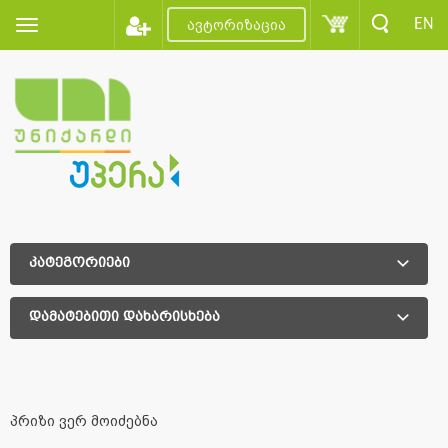
EN
ავტორიზაცია
კატეგორიები
დამატებითი დახარისხება
დამატებითი დახარისხება
პრიზი ვერ მოიძებნა