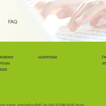
FAQ
ონაწერი
სიახლეები
F
ლოკვა
კ
დები
სალ ქარდ კორპორეიშენ"-ის (ს/ნ 2O24614O6) მიერ