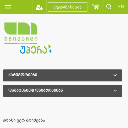
EN
ავტორიზაცია
კატეგორიები
დამატებითი დახარისხება
დამატებითი დახარისხება
პრიზი ვერ მოიძებნა