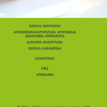
უპერას პირობები
კონფიდენციალურობის პოლიტიკა
ანგარიშის ამონაწერი
ბარათის დაბლოკვა
უპერას გადახდები
სიახლეები
FAQ
კონტაქტი