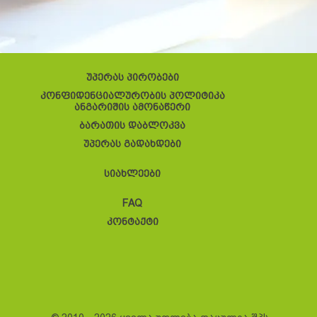
უპერას პირობები
კონფიდენციალურობის პოლიტიკა
ანგარიშის ამონაწერი
ბარათის დაბლოკვა
უპერას გადახდები
სიახლეები
FAQ
კონტაქტი