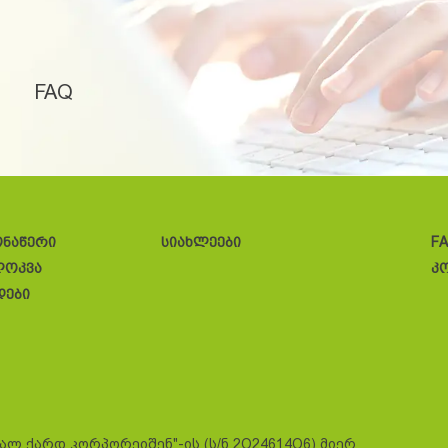
FAQ
ონაწერი
სიახლეები
F
ლოკვა
კ
დები
სალ ქარდ კორპორეიშენ"-ის (ს/ნ 2O24614O6) მიერ