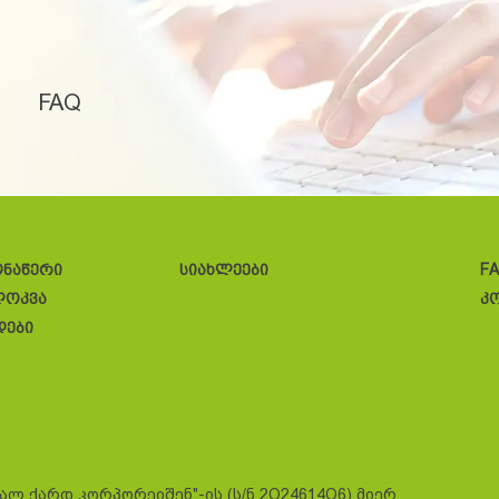
FAQ
ონაწერი
სიახლეები
F
ლოკვა
კ
დები
სალ ქარდ კორპორეიშენ"-ის (ს/ნ 2O24614O6) მიერ