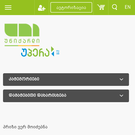
EN
ავტორიზაცია
კატეგორიები
დამატებითი დახარისხება
დამატებითი დახარისხება
პრიზი ვერ მოიძებნა