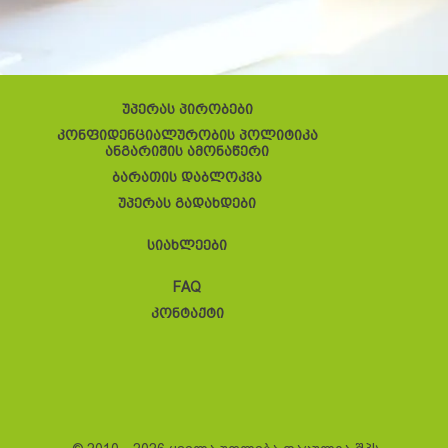
უპერას პირობები
კონფიდენციალურობის პოლიტიკა
ანგარიშის ამონაწერი
ბარათის დაბლოკვა
უპერას გადახდები
სიახლეები
FAQ
კონტაქტი