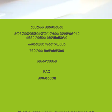
უპერას პირობები
კონფიდენციალურობის პოლიტიკა
ანგარიშის ამონაწერი
ბარათის დაბლოკვა
უპერას გადახდები
სიახლეები
FAQ
კონტაქტი