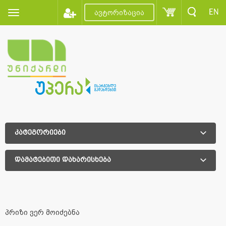
EN
ავტორიზაცია
კატეგორიები
დამატებითი დახარისხება
დამატებითი დახარისხება
პრიზი ვერ მოიძებნა