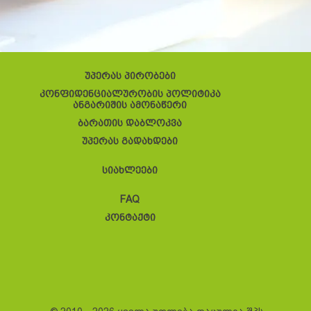
უპერას პირობები
კონფიდენციალურობის პოლიტიკა
ანგარიშის ამონაწერი
ბარათის დაბლოკვა
უპერას გადახდები
სიახლეები
FAQ
კონტაქტი