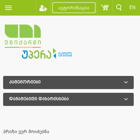
EN
ავტორიზაცია
კატეგორიები
დამატებითი დახარისხება
დამატებითი დახარისხება
პრიზი ვერ მოიძებნა