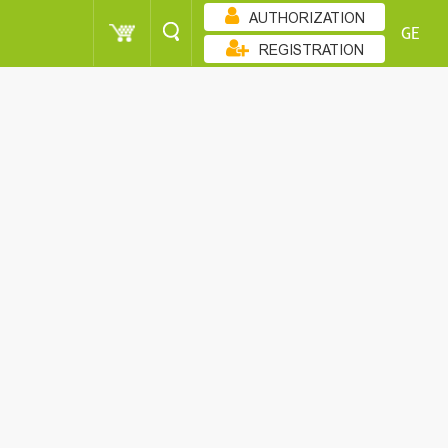
AUTHORIZATION
GE
REGISTRATION
ᲖᲠᲓᲐᲓᲝᲑᲘᲗ
POINT
CUSTOMER
SORT
POINT
CUSTOMER