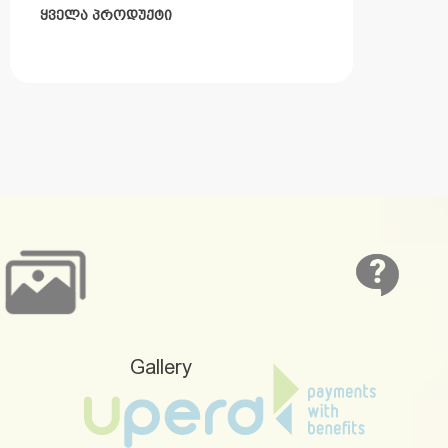
ᲧᲕᲔᲚᲐ ᲞᲠᲝᲓᲣᲥᲢᲘ
Gallery